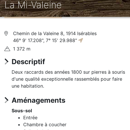
La Mi-Valeine
d'Ariane
Chemin de la Valeine 8
,
1914
Isérables
46° 9' 17.208", 7° 15' 29.988"
1 372 m
Descriptif
Deux raccards des années 1800 sur pierres à souris
d'une qualité exceptionnelle rassemblés pour faire
une habitation.
Aménagements
Sous-sol
Entrée
Chambre à coucher