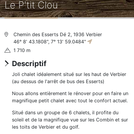
Le P'tit Clou
d'Ariane
Chemin des Esserts Dé 2
,
1936
Verbier
46° 8' 43.1808", 7° 13' 59.0484"
1 710 m
Descriptif
Joli chalet idéalement situé sur les haut de Verbier
(au dessus de l'arrêt de bus des Esserts)
Nous allons entièrement le rénover pour en faire un
magnifique petit chalet avec tout le confort actuel.
Situé dans un groupe de 6 chalets, il profite du
soleil et de la magnifique vue sur les Combin et sur
les toits de Verbier et du golf.