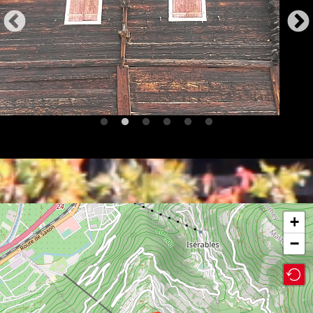
Vue
extérieure
+
−