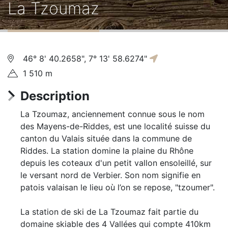
La Tzoumaz
d'Ariane
46° 8' 40.2658", 7° 13' 58.6274"
1 510 m
Description
La Tzoumaz, anciennement connue sous le nom
des Mayens-de-Riddes, est une localité suisse du
canton du Valais située dans la commune de
Riddes. La station domine la plaine du Rhône
depuis les coteaux d'un petit vallon ensoleillé, sur
le versant nord de Verbier. Son nom signifie en
patois valaisan le lieu où l’on se repose, "tzoumer".
La station de ski de La Tzoumaz fait partie du
domaine skiable des 4 Vallées qui compte 410km