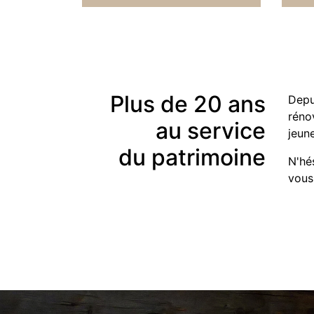
Plus de 20 ans
Depu
réno
au service
jeun
du patrimoine
N'hés
vous