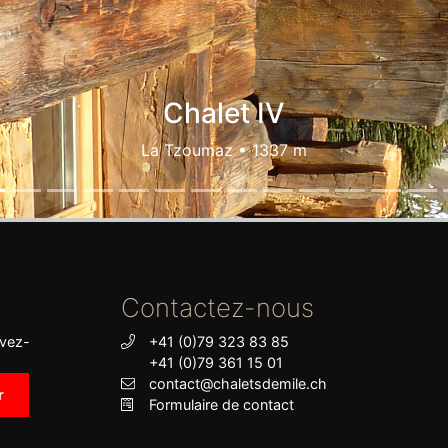
Le Fieschertahl
La Tzoumaz • 1367 m
Contactez-nous
ivez-
+41 (0)79 323 83 85
+41 (0)79 361 15 01
contact@chaletsdemile.ch
Formulaire de contact