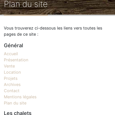
Plan du site
d'Ariane
Vous trouverez ci-dessous les liens vers toutes les
pages de ce site :
Général
Accueil
Présentation
Vente
Location
Projets
Archives
Contact
Footer
Mentions légales
Plan du site
Les chalets